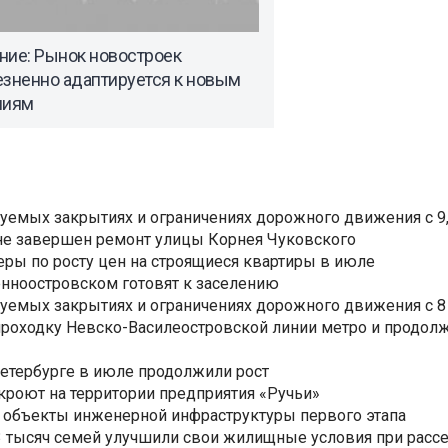
ние: Рынок новостроек
езненно адаптируется к новым
лиям
уемых закрытиях и ограничениях дорожного движения с 9, 
не завершен ремонт улицы Корнея Чуковского
еры по росту цен на строящиеся квартиры в июле
нноостровском готовят к заселению
уемых закрытиях и ограничениях дорожного движения с 8 
роходку Невско-Василеостровской линии метро и продолж
Петербурге в июле продолжили рост
ткроют на территории предприятия «Ручьи»
 объекты инженерной инфраструктуры первого этапа
3,3 тысяч семей улучшили свои жилищные условия при расс