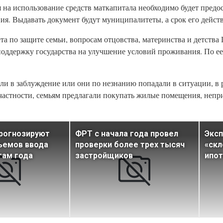
 на использование средств маткапитала необходимо будет предос
я. Выдавать документ будут муниципалитеты, а срок его действ
та по защите семьи, вопросам отцовства, материнства и детства
оддержку государства на улучшение условий проживания. По ее 
ли в заблуждение или они по незнанию попадали в ситуации, в 
В частности, семьям предлагали покупать жилые помещения, непр
прогнозируют
ФРТ с начала года провел
Эксп
ъемов ввода
проверки более трех тысяч
«скл
гам года
застройщиков
ипо