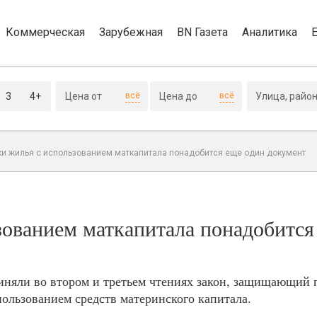
Коммерческая
Зарубежная
BN Газета
Аналитика
3
4+
всё
всё
ки жилья с использованием маткапитала понадобится еще один документ
зованием маткапитала понадобится
няли во втором и третьем чтениях закон, защищающий п
пользованием средств материнского капитала.