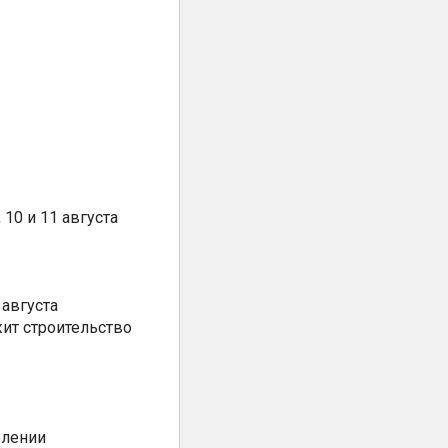
10 и 11 августа
августа
ит строительство
елении