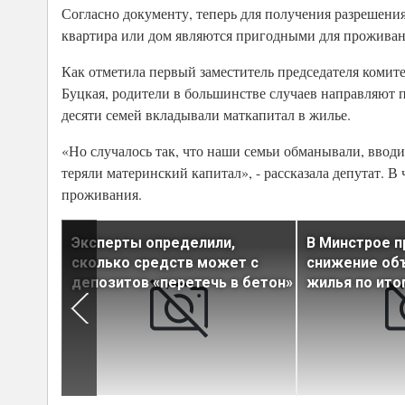
Согласно документу, теперь для получения разрешения
квартира или дом являются пригодными для проживани
Как отметила первый заместитель председателя комите
Буцкая, родители в большинстве случаев направляют п
десяти семей вкладывали маткапитал в жилье.
«Но случалось так, что наши семьи обманывали, вводи
теряли материнский капитал», - рассказала депутат. 
проживания.
троек
Эксперты определили,
В Минстрое 
тся к
сколько средств может с
снижение об
депозитов «перетечь в бетон»
жилья по ито