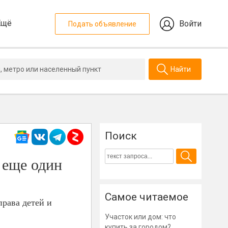
Ещё
Войти
Подать объявление
Найти
Поиск
 еще один
Самое читаемое
рава детей и
Участок или дом: что
купить за городом?