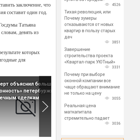
тавить заключение, что
4526
ия составит один год.
Тихая революция, или
Почему зумеры
 Госдумы Татьяна
отказываются от новых
квартир в пользу старых
словам, девять из
дач
3851
Завершение
результате которых
строительства проекта
игодные для
«Квартал-парк УЮТный»
3331
Почему при выборе
оконной компании все
ерт объяснил большую
Мнение: Рынок новостроек
чаще обращают внимание
онность» петербуржцев к
болезненно адаптируется к
не только на цену
течным сделкам
новым реалиям
3055
Реальная цена
маткапитала
стремительно падает
3036