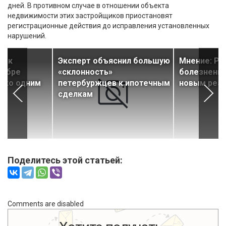
дней. В противном случае в отношении объекта
недвижимости этих застройщиков приостановят
регистрационные действия до исправления установленных
нарушений.
оек
Эксперт объяснил большую
Мнение: Ры
оябре
«склонность»
болезненно
лько одним
петербуржцев к ипотечным
новым реа
сделкам
Поделитесь этой статьей:
Comments are disabled