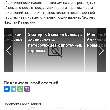
обеспеченности населения жильем на фоне рекордных
объемов спроса в предыдущие годы и перетока части
накоплений населения в рынок жилья в среднесрочной
перспективе», - отметил управляющий партнер Nikoliers
Николай Казанский.
рассрочкой
Эксперт объяснил большую
Мнение: Ры
рынке жилья
«склонность»
болезненно
ти
петербуржцев к ипотечным
новым реа
сделкам
Поделитесь этой статьей:
Comments are disabled