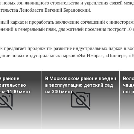
т новых зон жилищного строительства и укрепления связей меж
вительства Ленобласти Евгений Барановский.
леный каркас и проработать заключение соглашений с инвесторам
ений в генеральный план, для жителей поселения построят 10 д
ик предлагает продолжить развитие индустриальных парков в во
дание новых индустриальных парков «Ям-Ижора», «Пионер», «Те
м районе
В Московском районе введен
Воло
оительство
в эксплуатацию детский сад
чащ
на 1100 мест
на 300 мест
пот