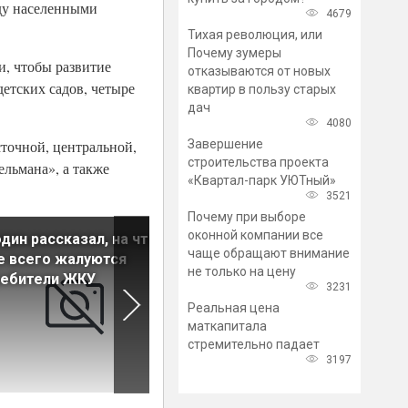
ду населенными
4679
Тихая революция, или
Почему зумеры
и, чтобы развитие
отказываются от новых
етских садов, четыре
квартир в пользу старых
дач
4080
Завершение
сточной, центральной,
строительства проекта
льмана», а также
«Квартал-парк УЮТный»
3521
Почему при выборе
оконной компании все
дин рассказал, на что
По программам ФРТ
чаще обращают внимание
е всего жалуются
стабильным
не только на цену
ребители ЖКУ
теплоснабжением обеспеч
3231
6,3 млн россиян
Реальная цена
маткапитала
стремительно падает
3197