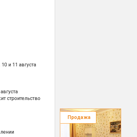
10 и 11 августа
августа
ит строительство
Продажа
елении