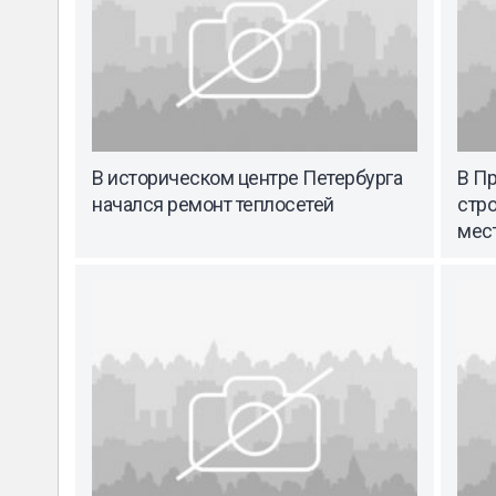
В историческом центре Петербурга
В П
начался ремонт теплосетей
стро
мес