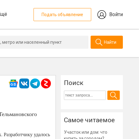
Ещё
Войти
Подать объявление
Найти
Поиск
Тельмановского
Самое читаемое
Участок или дом: что
. Разработчику удалось
купить за городом?