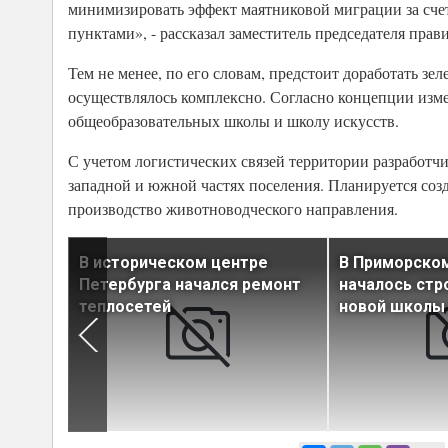
минимизировать эффект маятниковой миграции за сче
пунктами», - рассказал заместитель председателя пра
Тем не менее, по его словам, предстоит доработать зе
осуществлялось комплексно. Согласно концепции измен
общеобразовательных школы и школу искусств.
С учетом логистических связей территории разработч
западной и южной частях поселения. Планируется соз
производство животноводческого направления.
В историческом центре
В Приморско
Петербурга начался ремонт
началось стр
спечили
теплосетей
новой школы 