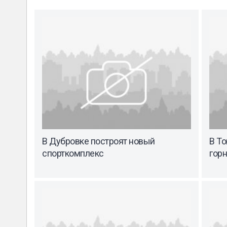
В Дубровке построят новый
В Т
спорткомплекс
гор