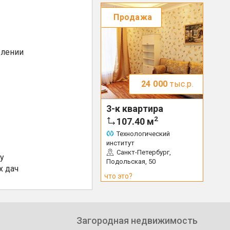
Продажа
елении
24 000
тыс.р.
3-к квартира
2
107.40
м
Технологический
институт
Санкт-Петербург,
у
Подольская, 50
х дач
что это?
Загородная недвижимость