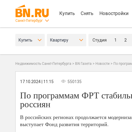
Купить
Снять
Новостройки
Санкт-Петербург
Купить
Квартиру
Студия
1
2
Недвижимость Санкт-Петербурга
>
BN Газета
>
Новости
>
По програ
17.10.2024 | 11:15
550135
По программам ФРТ стабиль
россиян
В российских регионах продолжается модерниз
выступает Фонд развития территорий.