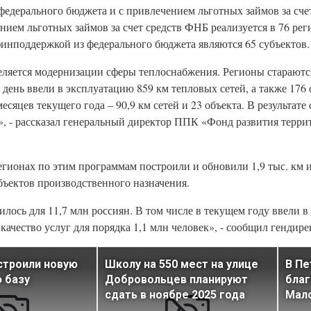
едерального бюджета и с привлечением льготных займов за сче
ием льготных займов за счет средств ФНБ реализуется в 76 реги
инподдержкой из федерального бюджета являются 65 субъектов.
ляется модернизации сферы теплоснабжения. Регионы стараютс
 день ввели в эксплуатацию 859 км тепловых сетей, а также 176
есяцев текущего года – 90,9 км сетей и 23 объекта. В результат
», - рассказал генеральный директор ППК «Фонд развития терр
регионах по этим программам построили и обновили 1,9 тыс. км
объектов производственного назначения.
лось для 11,7 млн россиян. В том числе в текущем году ввели в
качество услуг для порядка 1,1 млн человек», - сообщил гендир
строили новую
Школу на 550 мест на улице
В Пе
 базу
Добровольцев планируют
бла
сдать в ноябре 2025 года
Мал