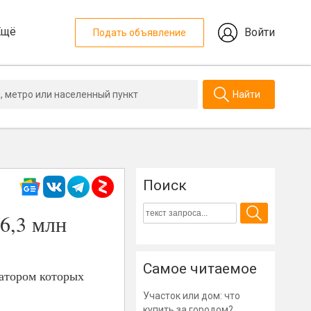
Ещё
Войти
Подать объявление
Найти
Поиск
6,3 млн
Самое читаемое
атором которых
Участок или дом: что
купить за городом?