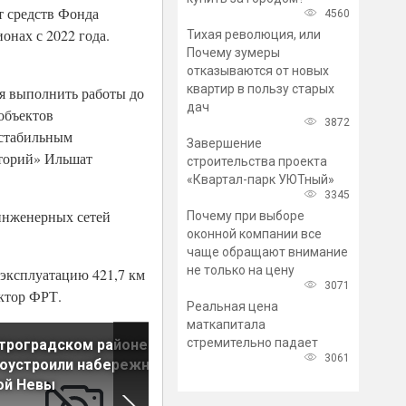
т средств Фонда
4560
онах с 2022 года.
Тихая революция, или
Почему зумеры
отказываются от новых
квартир в пользу старых
я выполнить работы до
дач
 объектов
3872
е стабильным
Завершение
иторий» Ильшат
строительства проекта
«Квартал-парк УЮТный»
3345
 инженерных сетей
Почему при выборе
оконной компании все
чаще обращают внимание
не только на цену
 эксплуатацию 421,7 км
3071
ектор ФРТ.
Реальная цена
маткапитала
стремительно падает
троградском районе
На севере Петербурга
3061
гоустроили набережную
обновили более 22
ой Невы
километров теплосетей