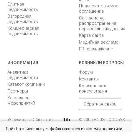
Элитная
Пользовательское
недвижимость
соглашение
Загородная
Согласие на
недвижимость
распространение
Коммерческая
персональных данных
недвижимость
Карта сайта
Медийная реклама
PR продвижение
ИНФОРМАЦИЯ
ВОЗНИКЛИ ВОПРОСЫ
Аналитика
Форум
недвижимости
Контакты
Каталог компаний
Юридическая
Партнеры
консультация
Календарь
мероприятий
Обратная связь
Учредитель - Общество
16+
© 2005 – 2026, ООО «УК
с ограниченной
«БН»
Сайт bn.ru использует файлы «cookie» и системы аналитики
ответственностью