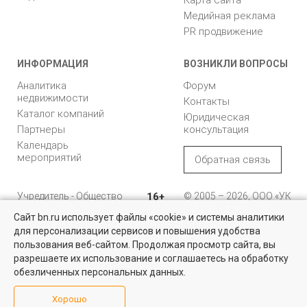
Медийная реклама
PR продвижение
ИНФОРМАЦИЯ
ВОЗНИКЛИ ВОПРОСЫ
Аналитика
Форум
недвижимости
Контакты
Каталог компаний
Юридическая
Партнеры
консультация
Календарь
мероприятий
Обратная связь
Учредитель - Общество
16+
© 2005 – 2026, ООО «УК
с ограниченной
«БН»
Сайт bn.ru использует файлы «cookie» и системы аналитики
ответственностью
"Управляющая
196105, Санкт-
для персонализации сервисов и повышения удобства
компания "Бюллетень
Петербург, пр. Юрия
пользования веб-сайтом. Продолжая просмотр сайта, вы
недвижимости"
Гагарина, 1
разрешаете их использование и соглашаетесь на обработку
обезличенных персональных данных.
8 (812) 331-93-56
Хорошо
reklama@bn.ru