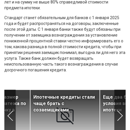
лет и на сумму не выше 80% справедливой стоимости
предмета ипотеки.
Стандарт станет обязательным для банков с 1 января 2025
года и будет распространяться на договоры, заключенные
после этой даты. С 1 января банки также будут обязаны при
получении от заемщика вознаграждения за установление
пониженной процентной ставки честно информировать его о
том, какова разница в полной стоимости кредита, чтобы при
принятии решения заемщик понимал, выгодна ли для него эта
услуга. Также банк должен будет возвращать
неиспользованную часть такого вознаграждения в случае
досрочного погашения кредита.
й размер
Ипотечные кредиты стали
Еще два ба
платежа по
чаще брать с
условия вы
вичку в
созаемщиками
ипотеки