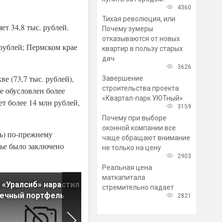
4360
Тихая революция, или
т 34,8 тыс. рублей.
Почему зумеры
отказываются от новых
рублей; Пермском крае
квартир в пользу старых
дач
3626
е (73,7 тыс. рублей),
Завершение
строительства проекта
же обусловлен более
«Квартал-парк УЮТный»
т более 14 млн рублей,
3159
Почему при выборе
оконной компании все
ть) по-прежнему
чаще обращают внимание
вье было заключено
не только на цену
2903
Реальная цена
маткапитала
 «Уралсиб» нарастил
В общем объеме выдач
стремительно падает
течный портфель
ипотеки сокращается доля
2821
кредитов на вторичку