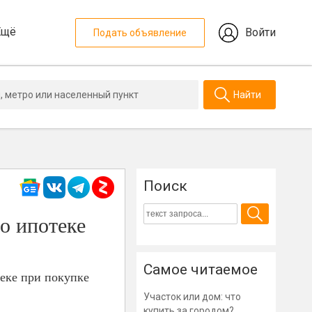
Ещё
Войти
Подать объявление
Найти
Поиск
о ипотеке
Самое читаемое
еке при покупке
Участок или дом: что
купить за городом?