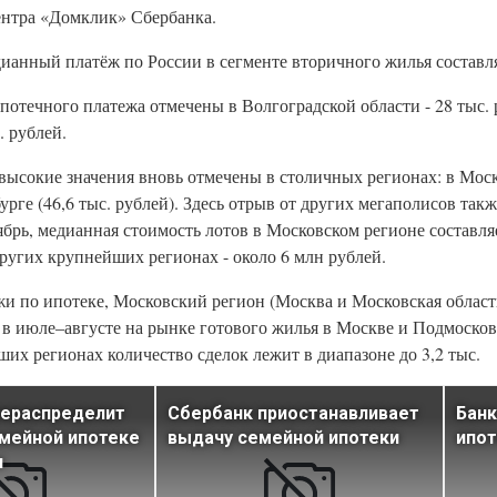
ентра «Домклик» Сбербанка.
ианный платёж по России в сегменте вторичного жилья составляе
течного платежа отмечены в Волгоградской области - 28 тыс. 
. рублей.
высокие значения вновь отмечены в столичных регионах: в Москв
урге (46,6 тыс. рублей). Здесь отрыв от других мегаполисов так
рь, медианная стоимость лотов в Московском регионе составляе
 других крупнейших регионах - около 6 млн рублей.
жи по ипотеке, Московский регион (Москва и Московская облас
 в июле–августе на рынке готового жилья в Москве и Подмоско
йших регионах количество сделок лежит в диапазоне до 3,2 тыс.
рераспределит
Сбербанк приостанавливает
Банк
мейной ипотеке
выдачу семейной ипотеки
ипо
я