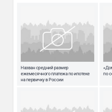
Назван средний размер
«До
ежемесячного платежа по ипотеке
по с
на первичку в России