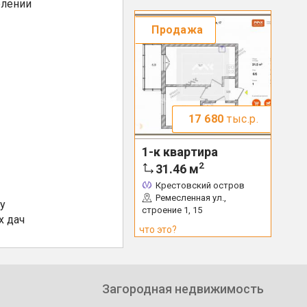
елении
Продажа
17 680
тыс.р.
1-к квартира
2
31.46
м
Крестовский остров
Ремесленная ул.,
у
строение 1, 15
х дач
что это?
Загородная недвижимость