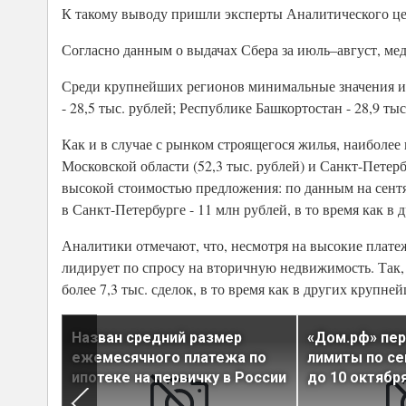
К такому выводу пришли эксперты Аналитического ц
Согласно данным о выдачах Сбера за июль–август, мед
Среди крупнейших регионов минимальные значения ипо
- 28,5 тыс. рублей; Республике Башкортостан - 28,9 тыс
Как и в случае с рынком строящегося жилья, наиболее 
Московской области (52,3 тыс. рублей) и Санкт-Петерб
высокой стоимостью предложения: по данным на сентяб
в Санкт-Петербурге - 11 млн рублей, в то время как в
Аналитики отмечают, что, несмотря на высокие плате
лидирует по спросу на вторичную недвижимость. Так,
более 7,3 тыс. сделок, в то время как в других крупне
ач
Назван средний размер
«Дом.рф» пе
доля
ежемесячного платежа по
лимиты по се
ипотеке на первичку в России
до 10 октябр