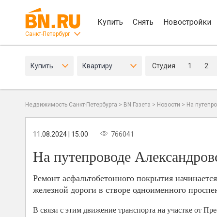
Купить
Снять
Новостройки
Санкт-Петербург
Купить
Квартиру
Студия
1
2
Недвижимость Санкт-Петербурга
>
BN Газета
>
Новости
>
На путепр
11.08.2024 | 15:00
766041
На путепроводе Александров
Ремонт асфальтобетонного покрытия начинаетс
железной дороги в створе одноименного проспек
В связи с этим движение транспорта на участке от Пр