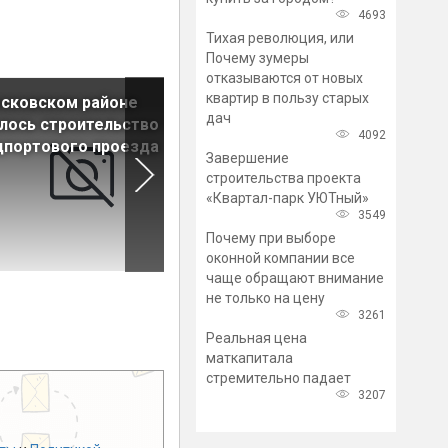
4693
Тихая революция, или
Почему зумеры
отказываются от новых
квартир в пользу старых
сковском районе
На Новоизмайловском
дач
лось строительство 1-го
проспекте обновили наруж
4092
дпортового проезда
освещение
Завершение
строительства проекта
«Квартал-парк УЮТный»
3549
Почему при выборе
оконной компании все
чаще обращают внимание
не только на цену
3261
Реальная цена
маткапитала
стремительно падает
3207