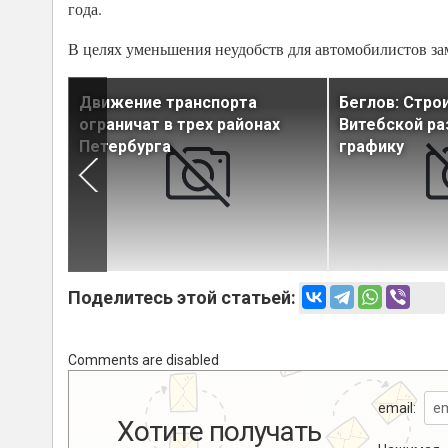
года.
В целях уменьшения неудобств для автомобилистов зам
Движение транспорта
Беглов: Стро
аружное
ограничат в трех районах
Витебской ра
Петербурга
графику
Поделитесь этой статьей:
Comments are disabled
email:
Хотите получать