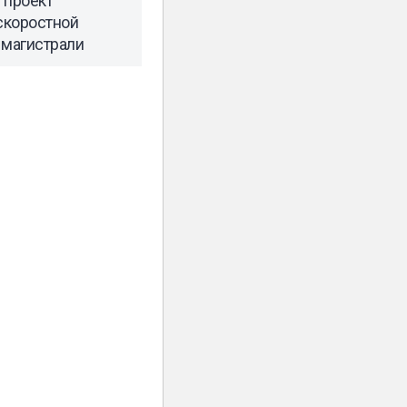
 проект
скоростной
магистрали