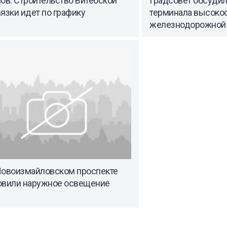
ов: Строительство Витебской
Градсовет обсудил
язки идет по графику
терминала высоко
железнодорожной 
Новоизмайловском проспекте
овили наружное освещение