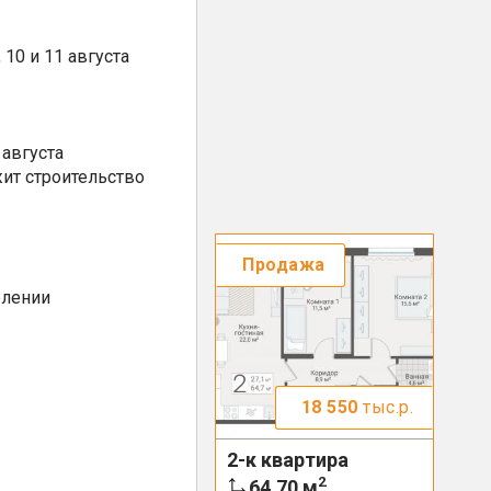
10 и 11 августа
августа
ит строительство
Продажа
елении
18 550
тыс.р.
2-к квартира
2
64.70
м