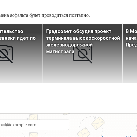
ена асфальта будет проводиться поэтапно.
ительство
Градсовет обсудил проект
В Мо
звязки идет по
терминала высокоскоростной
нача
железнодорожной
Пре
магистрали