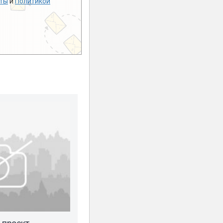
ты
и
Политикой