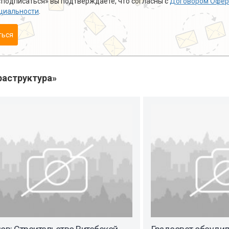
подписаться» вы подтверждаете, что согласны с
Договором Офер
циальности
.
ться
аструктура»