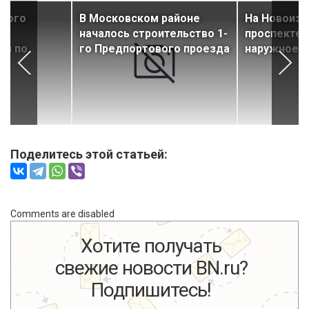
ского
В Московском районе
На Новоиз
началось строительство 1-
проспекте 
ли по
го Предпортового проезда
наружное 
Поделитесь этой статьей:
Comments are disabled
Хотите получать
свежие новости BN.ru?
Подпишитесь!