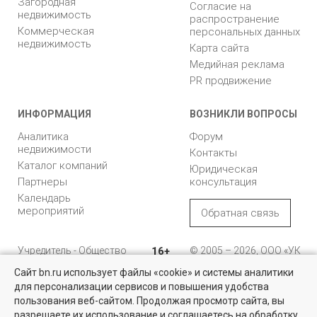
Загородная
Согласие на
недвижимость
распространение
Коммерческая
персональных данных
недвижимость
Карта сайта
Медийная реклама
PR продвижение
ИНФОРМАЦИЯ
ВОЗНИКЛИ ВОПРОСЫ
Аналитика
Форум
недвижимости
Контакты
Каталог компаний
Юридическая
Партнеры
консультация
Календарь
мероприятий
Обратная связь
Учредитель - Общество
16+
© 2005 – 2026, ООО «УК
с ограниченной
«БН»
Сайт bn.ru использует файлы «cookie» и системы аналитики
ответственностью
"Управляющая
196105, Санкт-
для персонализации сервисов и повышения удобства
Найти квартиру - это просто!
компания "Бюллетень
Петербург, пр. Юрия
пользования веб-сайтом. Продолжая просмотр сайта, вы
недвижимости"
Гагарина, 1
Выбирайте среди 14 тысяч проверенных вариантов на вторичом
разрешаете их использование и соглашаетесь на обработку