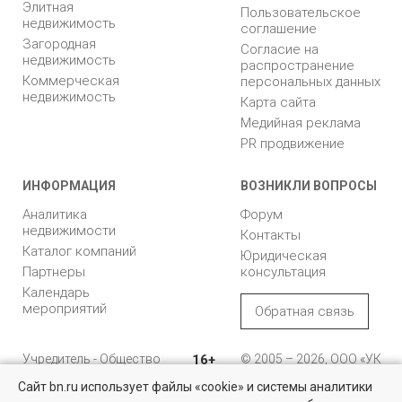
Элитная
Пользовательское
недвижимость
соглашение
Загородная
Согласие на
недвижимость
распространение
Коммерческая
персональных данных
недвижимость
Карта сайта
Медийная реклама
PR продвижение
ИНФОРМАЦИЯ
ВОЗНИКЛИ ВОПРОСЫ
Аналитика
Форум
недвижимости
Контакты
Каталог компаний
Юридическая
Партнеры
консультация
Календарь
мероприятий
Обратная связь
Учредитель - Общество
16+
© 2005 – 2026, ООО «УК
с ограниченной
«БН»
Сайт bn.ru использует файлы «cookie» и системы аналитики
ответственностью
"Управляющая
196105, Санкт-