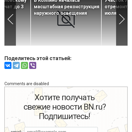
каловскому
В Колпино началась
Участок Ла
ничат до 3
масштабная реконструкция
отремонтир
наружного освещения
июля
Поделитесь этой статьей:
Comments are disabled
Хотите получать
свежие новости BN.ru?
Подпишитесь!
email: