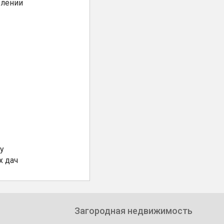
елении
у
х дач
Загородная недвижимость