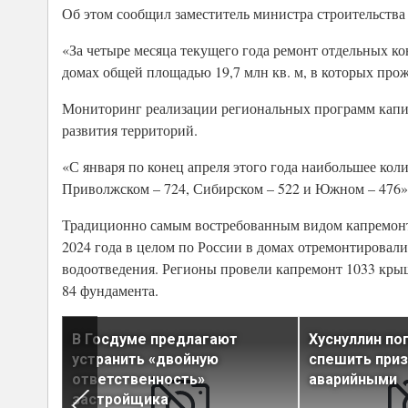
Об этом сообщил заместитель министра строительств
«За четыре месяца текущего года ремонт отдельных 
домах общей площадью 19,7 млн кв. м, в которых прожи
Мониторинг реализации региональных программ капи
развития территорий.
«С января по конец апреля этого года наибольшее кол
Приволжском – 724, Сибирском – 522 и Южном – 476»
Традиционно самым востребованным видом капремонт
2024 года в целом по России в домах отремонтировали 
водоотведения. Регионы провели капремонт 1033 крыш
84 фундамента.
амыми
В Госдуме предлагают
Хуснуллин по
устранить «двойную
спешить при
итными
ответственность»
аварийными
застройщика