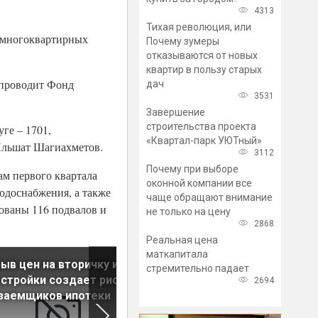
4313
Тихая революция, или
6 многоквартирных
Почему зумеры
отказываются от новых
квартир в пользу старых
 проводит Фонд
дач
3531
Завершение
строительства проекта
ге – 1701,
«Квартал-парк УЮТный»
Ильшат Шагиахметов.
3112
Почему при выборе
м первого квартала
оконной компании все
водоснабжения, а также
чаще обращают внимание
ованы 116 подвалов и
не только на цену
2868
Реальная цена
маткапитала
ыв цен на вторичку и на
Названы регионы с самыми
стремительно падает
стройки создает риск
дорогими и самыми
2694
заемщиков ипотеки
дешевыми малогабаритны
квартирами