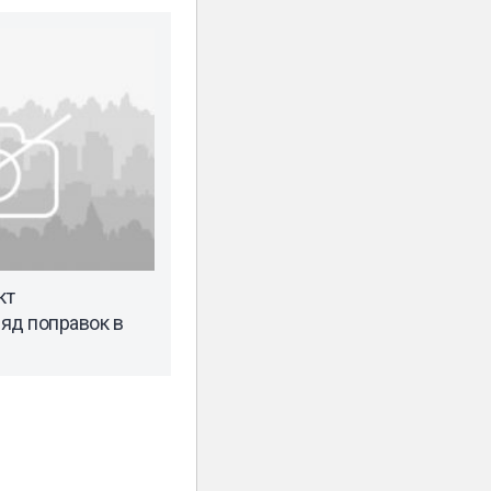
кт
яд поправок в