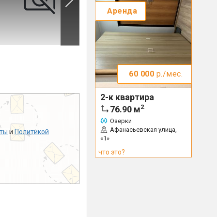
Аренда
60 000
р./мес.
2-к квартира
2
76.90
м
Озерки
Афанасьевская улица,
ты
и
Политикой
«1»
что это?