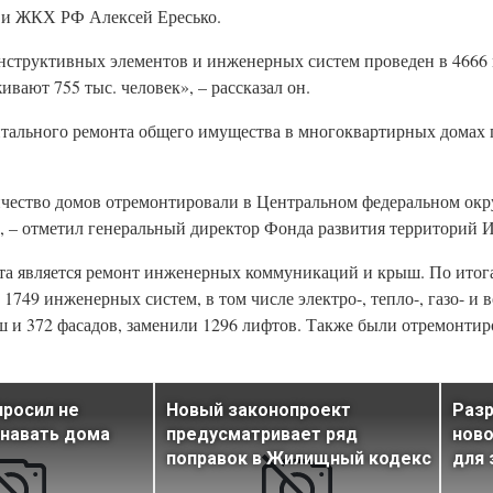
а и ЖКХ РФ Алексей Ересько.
конструктивных элементов и инженерных систем проведен в 466
вают 755 тыс. человек», – рассказал он.
тального ремонта общего имущества в многоквартирных домах
ичество домов отремонтировали в Центральном федеральном окру
, – отметил генеральный директор Фонда развития территорий 
а является ремонт инженерных коммуникаций и крыш. По итога
1749 инженерных систем, в том числе электро-, тепло-, газо- и 
 и 372 фасадов, заменили 1296 лифтов. Также были отремонтир
просил не
Новый законопроект
Разр
знавать дома
предусматривает ряд
ново
поправок в Жилищный кодекс
для 