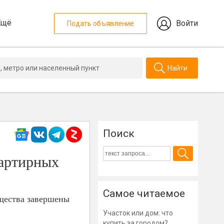
Ещё
Войти
Подать объявление
Найти
Поиск
вартирных
Самое читаемое
ущества завершены
Участок или дом: что
купить за городом?