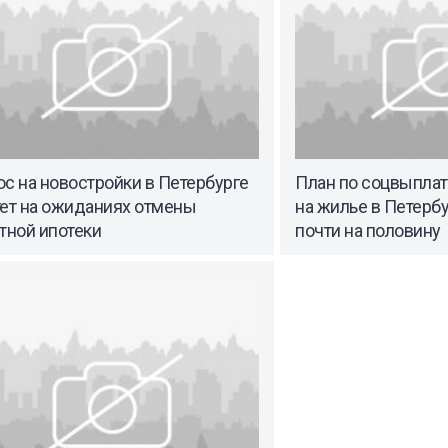
с на новостройки в Петербурге
План по соцвыпла
тет на ожиданиях отмены
на жилье в Петерб
тной ипотеки
почти на половину