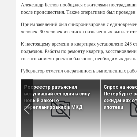
Александр Беглов пообщался с жителями пострадавших
после происшествия. Также оперативно был проведен
Прием заявлений был синхронизирован с единовреме
человек. 90 человек из списка назначенных выплат от
К настоящему времени в квартирах установлено 248 ст
подъездов. Работы по ремонту квартир, восстановлен
согласованием проектов балконов, необходимых для на
Губернатор отметил оперативность выполненных работ
ько
Росреестр разъяснил
Спрос на нов
вели в
вступивший сегодня в силу
Петербурге р
 в 2023
новый закон о
ожиданиях о
перепланировках в МКД
ипотеки