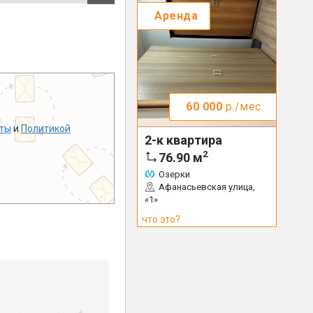
Аренда
60 000
р./мес.
ты
и
Политикой
2-к квартира
2
76.90
м
Озерки
Афанасьевская улица,
«1»
что это?