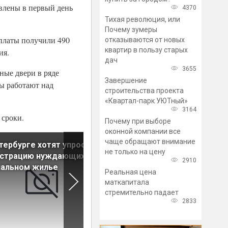
влены в первый день
4370
Тихая революция, или
Почему зумеры
платы получили 490
отказываются от новых
квартир в пользу старых
ия.
дач
3655
ные двери в ряде
Завершение
ы работают над
строительства проекта
«Квартал-парк УЮТный»
3164
 сроки.
Почему при выборе
оконной компании все
чаще обращают внимание
тербурге хотят упростить
Стало известно, сколько
не только на цену
истрацию нуждающихся в
всего недвижимости ввели 
2910
иальном жилье
эксплуатацию в России в 20
Реальная цена
году
маткапитала
стремительно падает
2833