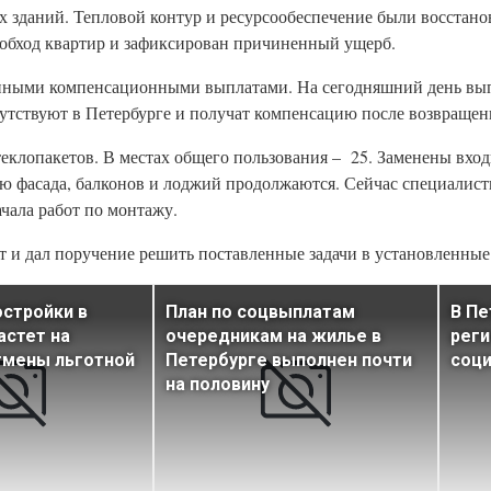
 зданий. Тепловой контур и ресурсообеспечение были восстано
 обход квартир и зафиксирован причиненный ущерб.
нными компенсационными выплатами. На сегодняшний день вы
сутствуют в Петербурге и получат компенсацию после возвращен
еклопакетов. В местах общего пользования – 25. Заменены вход
ию фасада, балконов и лоджий продолжаются. Сейчас специалист
чала работ по монтажу.
 и дал поручение решить поставленные задачи в установленные
остройки в
План по соцвыплатам
В Пе
астет на
очередникам на жилье в
рег
тмены льготной
Петербурге выполнен почти
соц
на половину