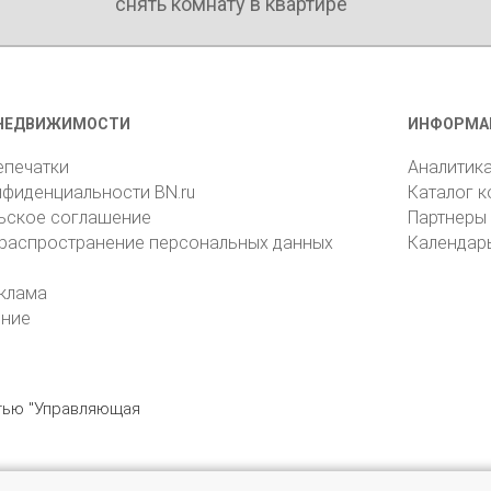
снять комнату в квартире
НЕДВИЖИМОСТИ
ИНФОРМА
епечатки
Аналитик
нфиденциальности BN.ru
Каталог 
ьское соглашение
Партнеры
 распространение персональных данных
Календар
клама
ение
стью "Управляющая