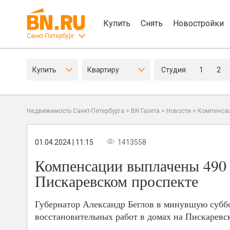
Купить
Снять
Новостройки
Санкт-Петербург
Купить
Квартиру
Студия
1
2
Недвижимость Санкт-Петербурга
>
BN Газета
>
Новости
>
Компенсац
01.04.2024 | 11:15
1413558
Компенсации выплачены 490
Пискаревском проспекте
Губернатор Александр Беглов в минувшую суббо
восстановительных работ в домах на Пискаревс