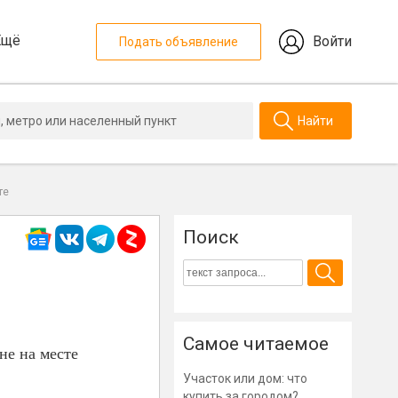
Ещё
Войти
Подать объявление
Найти
те
Поиск
Самое читаемое
не на месте
Участок или дом: что
купить за городом?