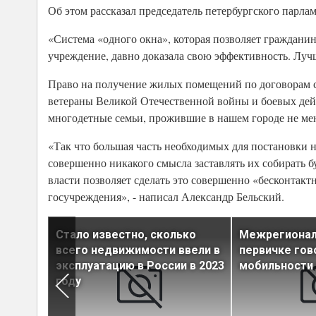
Об этом рассказал председатель петербургского парла
«Система «одного окна», которая позволяет гражданин
учреждение, давно доказала свою эффективность. Луч
Право на получение жилых помещений по договорам с
ветераны Великой Отечественной войны и боевых дей
многодетные семьи, прожившие в нашем городе не мен
«Так что большая часть необходимых для постановки 
совершенно никакого смысла заставлять их собирать 
власти позволяет сделать это совершенно «бесконтак
госучреждения», - написал Александр Бельский.
пе
Стало известно, сколько
Межрегионал
всего недвижимости ввели в
первичке гов
а
эксплуатацию в России в 2023
мобильности
году