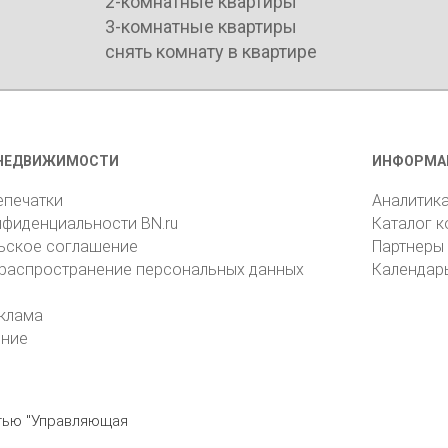
2-комнатные квартиры
3-комнатные квартиры
снять комнату в квартире
НЕДВИЖИМОСТИ
ИНФОРМА
епечатки
Аналитик
нфиденциальности BN.ru
Каталог 
ьское соглашение
Партнеры
 распространение персональных данных
Календар
клама
ение
стью "Управляющая