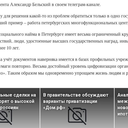
мента Александр Бельский в своем телеграм-канале.
у для решения какой-то из проблем обратиться только в одно го
ший пример – работа петербургских многофункциональных центр
оциального найма в Петербурге имеет весьма ограниченный кру
ствий, люди, удостоенные высших государственных наград, ин
ее 10 лет.
на учёт документов наверняка имеется в базах профильных учре
бумаги повторно. Весьма достойный уровень цифровизации орга
тно». Таким образом мы одновременно упрощаем жизнь людям и 
ьные сделки на
В правительстве обсуждают
Анал
орят о высокой
варианты приватизации
меж
 россиян
«Дом.рф»
ново
ипо