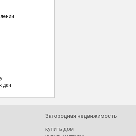
елении
у
х дач
Загородная недвижимость
купить дом