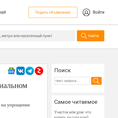
Ещё
Войти
Подать объявление
Найти
Поиск
циальном
Самое читаемое
н на упрощение
Участок или дом: что
купить за городом?