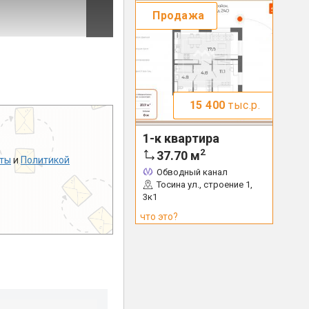
Продажа
15 400
тыс.р.
1-к квартира
2
37.70
м
ты
и
Политикой
Обводный канал
Тосина ул., строение 1,
3к1
что это?