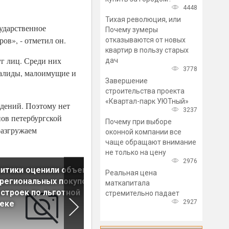
4448
Тихая революция, или
сударственное
Почему зумеры
ов», - отметил он.
отказываются от новых
квартир в пользу старых
г лиц. Среди них
дач
3778
валиды, малоимущие и
Завершение
строительства проекта
«Квартал-парк УЮТный»
ждений. Поэтому нет
3237
нов петербургской
Почему при выборе
разгружаем
оконной компании все
чаще обращают внимание
не только на цену
2976
итики оценили объем
Принят закон о доступе
Реальная цена
региональных покупок
провайдеров в
маткапитала
строек по льготной
многоквартирные дома
стремительно падает
2927
теке