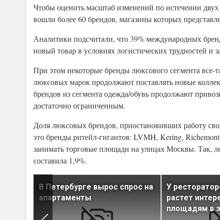
Чтобы оценить масштаб изменений по истечении двух л
вошли более 60 брендов, магазины которых представле
Аналитики подсчитали, что 39% международных брендо
новый товар в условиях логистических трудностей и з
При этом некоторые бренды люксового сегмента все-т
люксовых марок продолжают поставлять новые коллек
брендов из сегмента одежда/обувь продолжают привози
достаточно ограниченным.
Доля люксовых брендов, приостановивших работу свои
это бренды ритейл-гигантов: LVMH, Kering, Richemont.
занимать торговые площади на улицах Москвы. Так, л
составила 1,9%.
рге
В Петербурге вырос спрос на
У ресторатор
его
апартаменты
растет интер
площадям в 