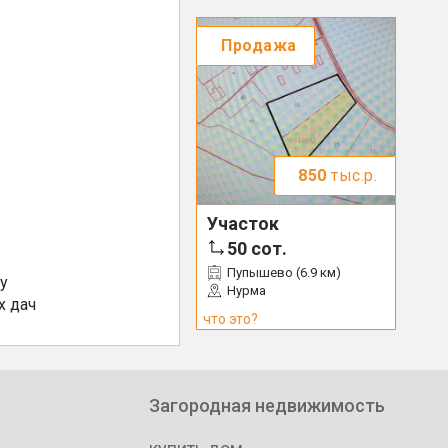
Продажа
850
тыс.р.
Участок
50
сот.
Пупышево (6.9 км)
у
Нурма
х дач
что это?
Загородная недвижимость