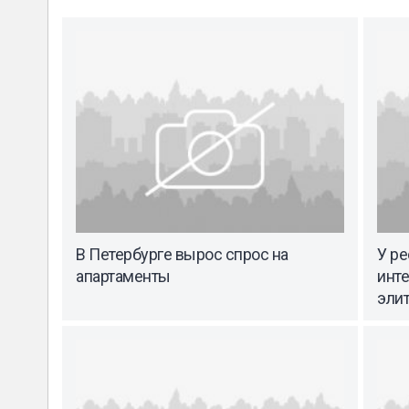
В Петербурге вырос спрос на
У ре
апартаменты
инт
эли