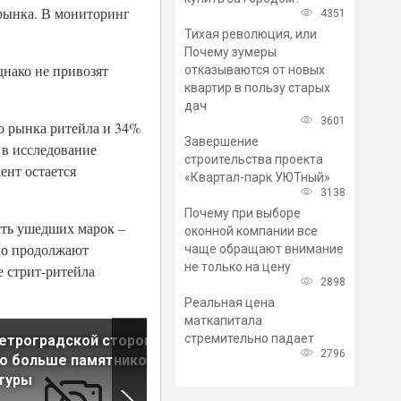
 рынка. В мониторинг
4351
Тихая революция, или
Почему зумеры
нако не привозят
отказываются от новых
квартир в пользу старых
дач
3601
о рынка ритейла и 34%
Завершение
 в исследование
строительства проекта
ент остается
«Квартал-парк УЮТный»
3138
Почему при выборе
сть ушедших марок –
оконной компании все
 но продолжают
чаще обращают внимание
не только на цену
е стрит-ритейла
2898
Реальная цена
маткапитала
стремительно падает
етроградской стороне
В этом году в Петербурге
2796
о больше памятников
планируют открыть всего
туры
одну гостиницу