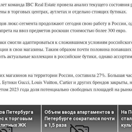
ет команда IBC Real Estate провела анализ текущего состояния
ны в торговых центрах, аутлетах и отдельно стоящих бутиках.
в люкс-сегмента продолжают сегодня свою работу в России, од
апрета на ввоз предметов роскоши стоимостью более 300 евро.
аки смогли адаптироваться к сложившимся условиям российског
ции в свои магазины. Таким образом почти половина попавших
ть актуальные коллекции в российские бутики, однако ассортим
х магазинов на территории России, составила 27%. Большая ча
 Бутики Gucci, Louis Vuitton, Cartier и других брендов закрыты,
етом 2023 года доля потенциально свободных площадей на рынк
ов Петербурга
Объем ввода апартаментов в
На П
ес к торговым
Петербурге сократился почти
стал
элитных ЖК
в 1,5 раза
куль