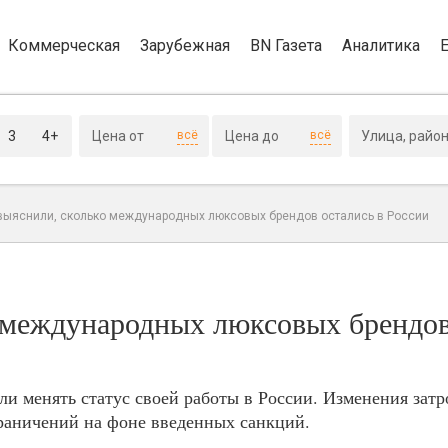
Коммерческая
Зарубежная
BN Газета
Аналитика
3
4+
всё
всё
выяснили, сколько международных люксовых брендов остались в России
 международных люксовых брендов
ли менять статус своей работы в России. Изменения зат
граничений на фоне введенных санкций.