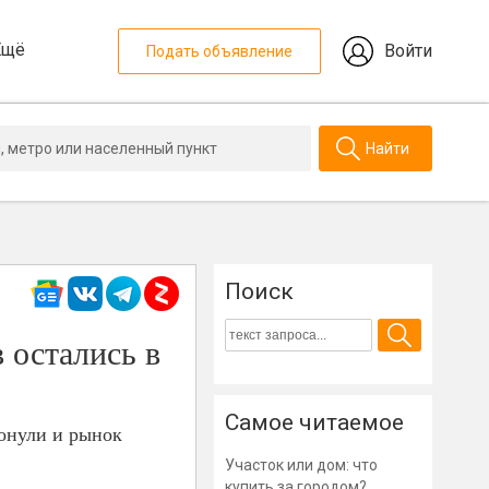
Ещё
Войти
Подать объявление
Найти
Поиск
 остались в
Самое читаемое
ронули и рынок
Участок или дом: что
купить за городом?