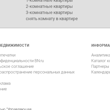
1-комнатные квартиры
2-комнатные квартиры
3-комнатные квартиры
снять комнату в квартире
НЕДВИЖИМОСТИ
ИНФОРМА
епечатки
Аналитик
нфиденциальности BN.ru
Каталог 
ьское соглашение
Партнеры
 распространение персональных данных
Календар
клама
ение
стью "Управляющая