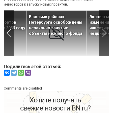
инвесторов к запуску новых проектов.
д
В восьми районах
Эксперты 
урортов
Петербурга освобождены
изменения 
 к 2035 году
незаконно занятые
инвестиций
объекты нежилого фонда
недвижимо
Поделитесь этой статьей:
Comments are disabled
Хотите получать
свежие новости BN.ru?