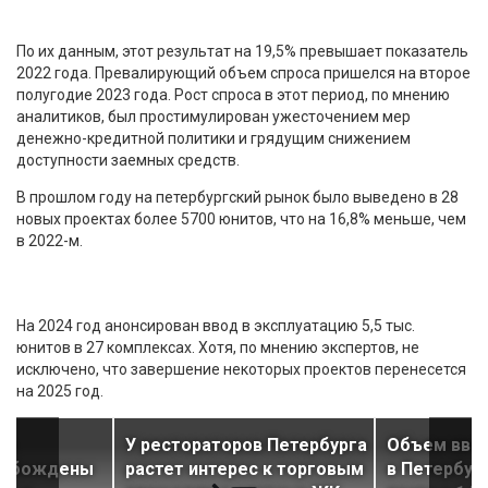
По их данным, этот результат на 19,5% превышает показатель
2022 года. Превалирующий объем спроса пришелся на второе
полугодие 2023 года. Рост спроса в этот период, по мнению
аналитиков, был простимулирован ужесточением мер
денежно-кредитной политики и грядущим снижением
доступности заемных средств.
В прошлом году на петербургский рынок было выведено в 28
новых проектах более 5700 юнитов, что на 16,8% меньше, чем
в 2022-м.
На 2024 год анонсирован ввод в эксплуатацию 5,5 тыс.
юнитов в 27 комплексах. Хотя, по мнению экспертов, не
исключено, что завершение некоторых проектов перенесется
на 2025 год.
ах
У рестораторов Петербурга
Объем ввод
вобождены
растет интерес к торговым
в Петербур