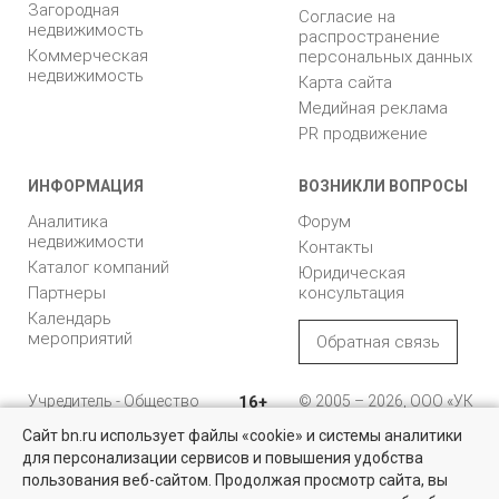
Загородная
Согласие на
недвижимость
распространение
Коммерческая
персональных данных
недвижимость
Карта сайта
Медийная реклама
PR продвижение
ИНФОРМАЦИЯ
ВОЗНИКЛИ ВОПРОСЫ
Аналитика
Форум
недвижимости
Контакты
Каталог компаний
Юридическая
Партнеры
консультация
Календарь
мероприятий
Обратная связь
Учредитель - Общество
16+
© 2005 – 2026, ООО «УК
с ограниченной
«БН»
Сайт bn.ru использует файлы «cookie» и системы аналитики
ответственностью
"Управляющая
196105, Санкт-
для персонализации сервисов и повышения удобства
Коммерческая недвижимость
компания "Бюллетень
Петербург, пр. Юрия
пользования веб-сайтом. Продолжая просмотр сайта, вы
недвижимости"
Гагарина, 1
Проверенные объекты под различные цели в Санкт-Петербурге и