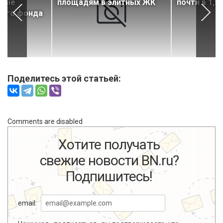
ятые
площадям в элитных ЖК
почти в 1,5
ого фонда
Поделитесь этой статьей:
Comments are disabled
Хотите получать
свежие новости BN.ru?
Подпишитесь!
email: