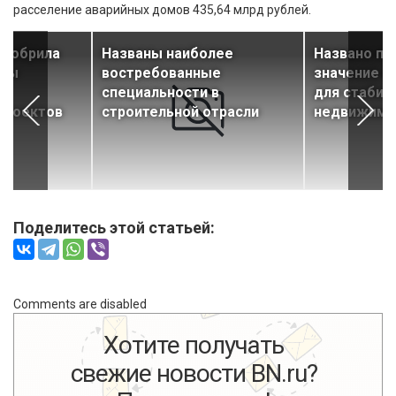
расселение аварийных домов 435,64 млрд рублей.
одобрила
Названы наиболее
Названо п
ины
востребованные
значение к
специальности в
для стабил
проектов
строительной отрасли
недвижимо
Поделитесь этой статьей:
Comments are disabled
Хотите получать
свежие новости BN.ru?