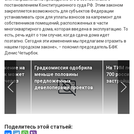
постановлением Конституционного суда РФ. Этим законом
закрепляется возможность для субъектов Федерации
устанавливать срок для уплаты взносов за капремонт для
собственников помещений, расположенных в части
многоквартирного дома, которая введена в эксплуатацию. То
есть, речь идёт о том случае, когда сдача дома идет
поэтапно. Сегодня эти изменения мы предлагаем отразить в
нашем городском законе», – пояснил председатель БФК
Денис Четырбок.
ложение на
Градкомиссия одобрила
На ТИМ пер
оек может
меньше половины
700 россий
е через
предложенных
застройщи
девелоперами проектов
Поделитесь этой статьей: