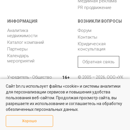
Медийная реклама
PR продвижение
ИНФОРМАЦИЯ
ВОЗНИКЛИ ВОПРОСЫ
Аналитика
Форум
недвижимости
Контакты
Каталог компаний
Юридическая
Партнеры
консультация
Календарь
мероприятий
Обратная связь
Учредитель - Общество
16+
© 2005 – 2026, ООО «УК
с ограниченной
«БН»
Сайт bn.ru использует файлы «cookie» и системы аналитики
ответственностью
"Управляющая
196105, Санкт-
для персонализации сервисов и повышения удобства
Найти квартиру - это просто!
компания "Бюллетень
Петербург, пр. Юрия
пользования веб-сайтом. Продолжая просмотр сайта, вы
недвижимости"
Гагарина, 1
Выбирайте среди 14 тысяч проверенных вариантов на вторичом
разрешаете их использование и соглашаетесь на обработку
рынке жилья на портале BN.ru
обезличенных персональных данных.
8 (812) 331-93-56
Посмотреть объявления
Хорошо
reklama@bn.ru