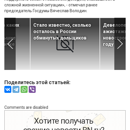
сложной жизненной ситуации», - отмечал ранее
председатель Госдумы Вячеслав Володин.
 в каких
Стало известно, сколько
Девелопер 
ее
осталось в России
ажиотажног
ольшие
обманутых дольщиков
новостройк
оричке
году
Поделитесь этой статьей:
Comments are disabled
Хотите получать