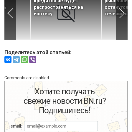
ле
кредитов не будет
рыночной и
10%
распространяться на
останутся 
ипотеку
течение вс
Поделитесь этой статьей:
Comments are disabled
Хотите получать
свежие новости BN.ru?
Подпишитесь!
email: