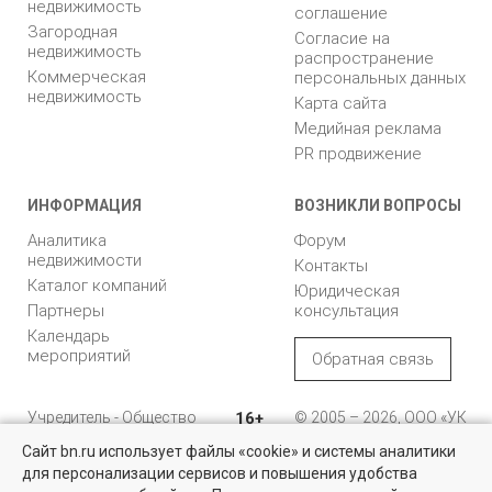
недвижимость
соглашение
Загородная
Согласие на
недвижимость
распространение
Коммерческая
персональных данных
недвижимость
Карта сайта
Медийная реклама
PR продвижение
ИНФОРМАЦИЯ
ВОЗНИКЛИ ВОПРОСЫ
Аналитика
Форум
недвижимости
Контакты
Каталог компаний
Юридическая
Партнеры
консультация
Календарь
мероприятий
Обратная связь
Учредитель - Общество
16+
© 2005 – 2026, ООО «УК
с ограниченной
«БН»
Сайт bn.ru использует файлы «cookie» и системы аналитики
ответственностью
"Управляющая
196105, Санкт-
для персонализации сервисов и повышения удобства
компания "Бюллетень
Петербург, пр. Юрия