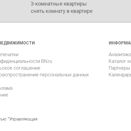
3-комнатные квартиры
снять комнату в квартире
НЕДВИЖИМОСТИ
ИНФОРМА
епечатки
Аналитик
нфиденциальности BN.ru
Каталог 
ьское соглашение
Партнеры
 распространение персональных данных
Календар
клама
ение
стью "Управляющая