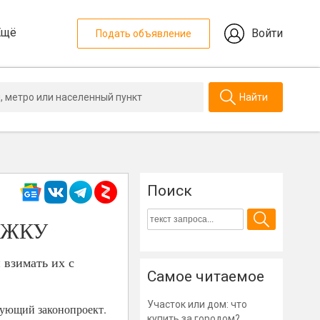
Ещё
Войти
Подать объявление
Найти
Поиск
е ЖКУ
взимать их с
Самое читаемое
Участок или дом: что
вующий законопроект.
купить за городом?