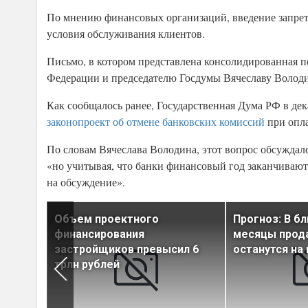
По мнению финансовых организаций, введение запрета
условия обслуживания клиентов.
Письмо, в котором представлена консолидированная п
Федерации и председателю Госдумы Вячеславу Володин
Как сообщалось ранее, Государственная Дума РФ в де
законопроект об отмене банковских комиссий
при опл
По словам Вячеслава Володина, этот вопрос обсуждалс
«но учитывая, что банки финансовый год заканчивают
на обсуждение».
Объем проектного
Прогноз: В б
о
финансирования
месяцы прод
 10 млн
застройщиков превысил 6
останутся на
трлн рублей