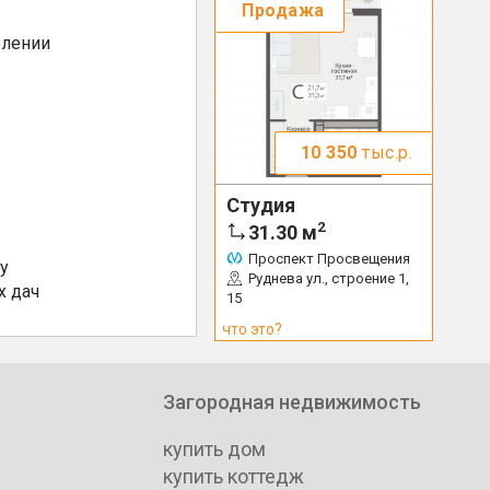
Продажа
елении
10 350
тыс.р.
Студия
2
31.30
м
Проспект Просвещения
у
Руднева ул., строение 1,
х дач
15
что это?
Загородная недвижимость
купить дом
купить коттедж