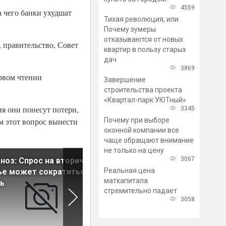
4559
 чего банки ухудшат
Тихая революция, или
Почему зумеры
отказываются от новых
 правительство, Совет
квартир в пользу старых
дач
3869
ервом чтении
Завершение
строительства проекта
«Квартал-парк УЮТный»
ия они понесут потери,
3345
Почему при выборе
м этот вопрос вынести
оконной компании все
чаще обращают внимание
не только на цену
3067
ноз: Спрос на вторичное
Ввод жилья благодаря
Реальная цена
е может сократиться на
программе «Стимул» по
маткапитала
ь
итогам года превысит 10 м
стремительно падает
кв. м
3058