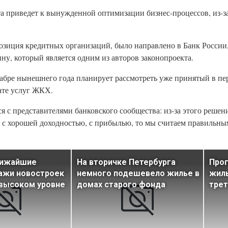
 приведет к вынужденной оптимизации бизнес-процессов, из-за
озиция кредитных организаций, было направлено в Банк России,
у, который является одним из авторов законопроекта.
кабре нынешнего года планирует рассмотреть уже принятый в п
ате услуг ЖКХ.
я с представителями банковского сообщества: из‑за этого решен
 с хорошей доходностью, с прибылью, то мы считаем правильны
лижайшие
На вторичке Петербурга
Прог
ажи новостроек
немного подешевело жилье в
жиль
 высоком уровне
домах старого фонда
трет