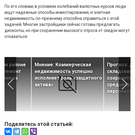
По его словам, в условиях колебаний валютных курсов люди
ищут надежные способы инвестирования, и элитная
недвижимость по-прежнему способна справиться с этой
задачей. Многие застройщики сейчас готовы предлагать
дисконты, но при сохранении высокого спроса от скидок могут
отказаться.
ком районе
Мнение: Коммерческая
Прогноз: Д
апремонт
недвижимость успешно
складских
едников
исполняет роль «защитного
сохранится
актива»
среднесро
перспектив
Поделитесь этой статьей: