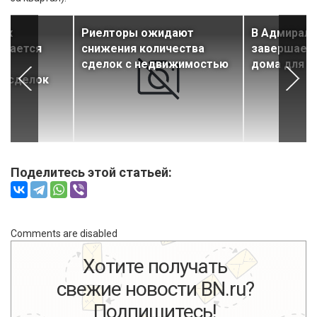
гих
Риелторы ожидают
В Адмиралт
ижается
снижения количества
завершаетс
сделок с недвижимостью
дома для о
х сделок
Поделитесь этой статьей:
Comments are disabled
Хотите получать
свежие новости BN.ru?
Подпишитесь!