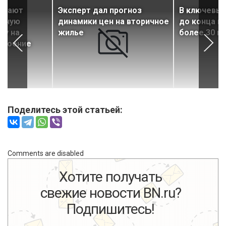
лагают
Эксперт дал прогноз
В ключевых
диную
динамики цен на вторичное
до конца г
ку на
жилье
более 30 н
троение
Поделитесь этой статьей:
Comments are disabled
Хотите получать
свежие новости BN.ru?
Подпишитесь!