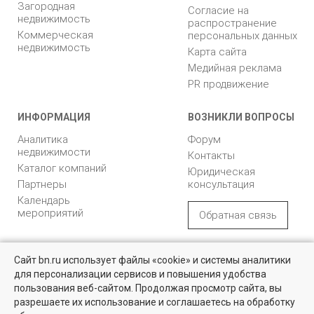
Загородная
Согласие на
недвижимость
распространение
Коммерческая
персональных данных
недвижимость
Карта сайта
Медийная реклама
PR продвижение
ИНФОРМАЦИЯ
ВОЗНИКЛИ ВОПРОСЫ
Аналитика
Форум
недвижимости
Контакты
Каталог компаний
Юридическая
Партнеры
консультация
Календарь
мероприятий
Обратная связь
Учредитель - Общество
16+
© 2005 – 2026, ООО «УК
Сайт bn.ru использует файлы «cookie» и системы аналитики
с ограниченной
«БН»
для персонализации сервисов и повышения удобства
ответственностью
Найти квартиру - это просто!
"Управляющая
196105, Санкт-
пользования веб-сайтом. Продолжая просмотр сайта, вы
компания "Бюллетень
Петербург, пр. Юрия
Выбирайте среди 14 тысяч проверенных вариантов на вторичом
разрешаете их использование и соглашаетесь на обработку
рынке жилья на портале BN.ru
недвижимости"
Гагарина, 1