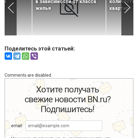
ьем
в зависимости от класса
количество
жилья
квартир
Поделитесь этой статьей:
Comments are disabled
Хотите получать
свежие новости BN.ru?
Подпишитесь!
email: