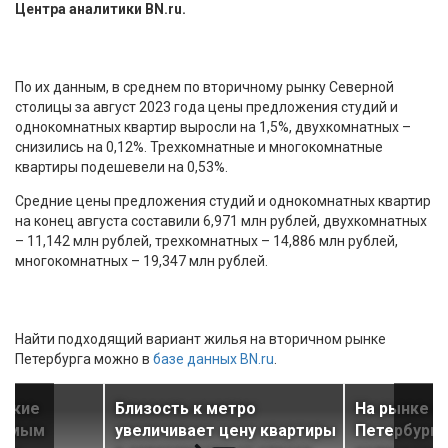
Центра аналитики BN.ru.
По их данным, в среднем по вторичному рынку Северной
столицы за август 2023 года цены предложения студий и
однокомнатных квартир выросли на 1,5%, двухкомнатных –
снизились на 0,12%. Трехкомнатные и многокомнатные
квартиры подешевели на 0,53%.
Средние цены предложения студий и однокомнатных квартир
на конец августа составили 6,971 млн рублей, двухкомнатных
– 11,142 млн рублей, трехкомнатных – 14,886 млн рублей,
многокомнатных – 19,347 млн рублей.
Найти подходящий вариант жилья на вторичном рынке
Петербурга можно в
базе данных BN.ru
.
йские
Близость к метро
На рынке н
самым
увеличивает цену квартиры
Петербурга