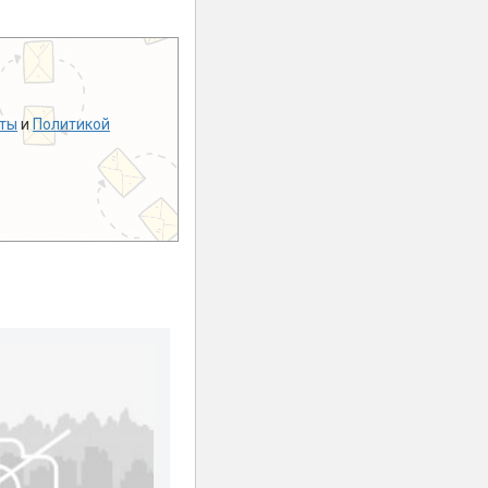
ты
и
Политикой