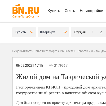
Купить
Снять
Новостройки
Санкт-Петербург
Купить
Квартиру
Студия
1
2
Недвижимость Санкт-Петербурга
>
BN Газета
>
Новости
>
Жилой дом
06.09.2023 | 17:15
2179567
Жилой дом на Таврической у
Распоряжением КГИОП «Доходный дом архитектор
государственный реестр в качестве объекта куль
Дом был построен по проекту архитектора предполож