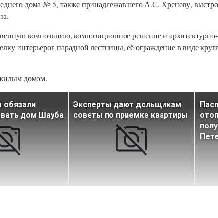
оседнего дома № 5, также принадлежавшего А.С. Хренову, выстр
на.
твенную композицию, композиционное решение и архитектурно-
елку интерьеров парадной лестницы, её ограждение в виде круг
 жилым домом.
а обязали
Эксперты дают дольщикам
Пасп
овать дом Шауба
советы по приемке квартиры
отоп
полу
Пете