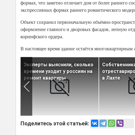
формах, что заметно отличает дом от более раннего с
экспрессивных формах раннего романтического модер
Объект сохранил первоначальную объёмно-пространс
оформление главного и дворовых фасадов, лепную отд
коринфского ордера.
В настоящее время здание остаётся многоквартирным
а
Эксперты выяснили, сколько
Собственник
времени уходит у россиян на
отреставрир
ремонт квартиры
в Лахте
м
Поделитесь этой статьей: