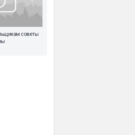
льщикам советы
ры