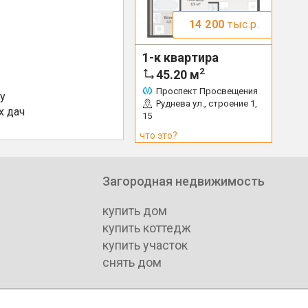
14 200
тыс.р.
1-к квартира
2
45.20
м
Проспект Просвещения
у
Руднева ул., строение 1,
х дач
15
что это?
Загородная недвижимость
купить дом
купить коттедж
купить участок
снять дом