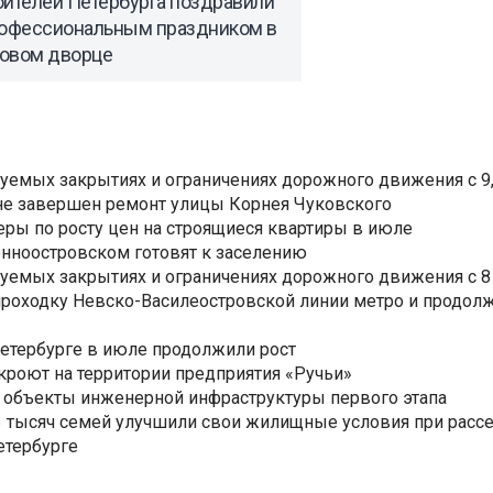
оителей Петербурга поздравили
рофессиональным праздником в
овом дворце
уемых закрытиях и ограничениях дорожного движения с 9, 
не завершен ремонт улицы Корнея Чуковского
еры по росту цен на строящиеся квартиры в июле
нноостровском готовят к заселению
уемых закрытиях и ограничениях дорожного движения с 8 
роходку Невско-Василеостровской линии метро и продолж
Петербурге в июле продолжили рост
ткроют на территории предприятия «Ручьи»
 объекты инженерной инфраструктуры первого этапа
3,3 тысяч семей улучшили свои жилищные условия при расс
етербурге