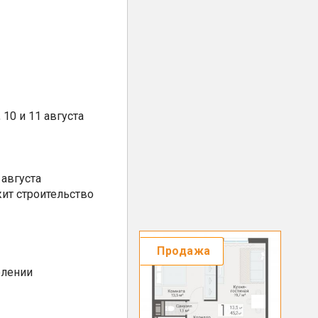
10 и 11 августа
августа
ит строительство
Продажа
елении