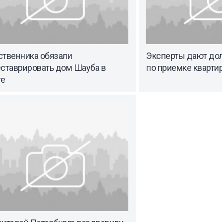
ственника обязали
Эксперты дают до
еставрировать дом Шауба в
по приемке кварти
те