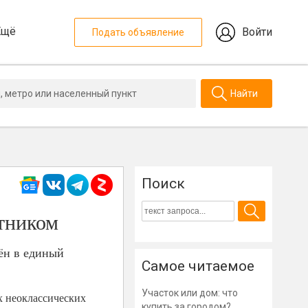
Ещё
Войти
Подать объявление
Найти
Поиск
тником
ён в единый
Самое читаемое
Участок или дом: что
х неоклассических
купить за городом?