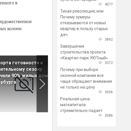
оенного в
4577
Тихая революция, или
Почему зумеры
художественное
отказываются от новых
лых колонн
квартир в пользу старых
дач
3892
Завершение
строительства проекта
«Квартал-парк УЮТный»
орта готовности к
Строителей Петербурга
3372
ительному сезону
поздравили с
Почему при выборе
чили 90% жилых домов
профессиональным
оконной компании все
чаще обращают внимание
рбурга
праздником в Ледовом
не только на цену
дворце
3096
Реальная цена
маткапитала
стремительно падает
3086