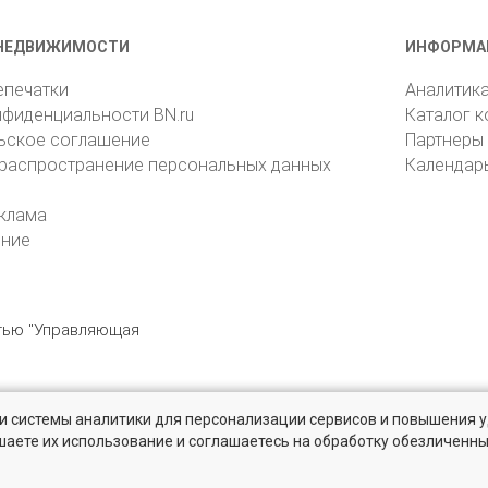
НЕДВИЖИМОСТИ
ИНФОРМА
епечатки
Аналитик
нфиденциальности BN.ru
Каталог 
ьское соглашение
Партнеры
 распространение персональных данных
Календар
клама
ение
стью "Управляющая
» и системы аналитики для персонализации сервисов и повышения 
6105, Санкт-Петербург, пр. Юрия Гагарина, 1
reklama@bn.ru
шаете их использование и соглашаетесь на обработку обезличенн