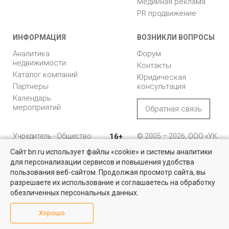
Медийная реклама
PR продвижение
ИНФОРМАЦИЯ
ВОЗНИКЛИ ВОПРОСЫ
Аналитика
Форум
недвижимости
Контакты
Каталог компаний
Юридическая
Партнеры
консультация
Календарь
мероприятий
Обратная связь
Учредитель - Общество
16+
© 2005 – 2026, ООО «УК
с ограниченной
«БН»
Сайт bn.ru использует файлы «cookie» и системы аналитики
ответственностью
"Управляющая
196105, Санкт-
для персонализации сервисов и повышения удобства
компания "Бюллетень
Петербург, пр. Юрия
пользования веб-сайтом. Продолжая просмотр сайта, вы
недвижимости"
Гагарина, 1
разрешаете их использование и соглашаетесь на обработку
обезличенных персональных данных.
8 (812) 331-93-56
Хорошо
reklama@bn.ru