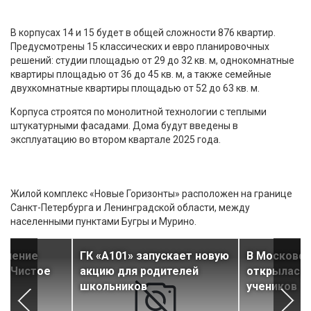
В корпусах 14 и 15 будет в общей сложности 876 квартир.
Предусмотрены 15 классических и евро планировочных
решений: студии площадью от 29 до 32 кв. м, однокомнатные
квартиры площадью от 36 до 45 кв. м, а также семейные
двухкомнатные квартиры площадью от 52 до 63 кв. м.
Корпуса строятся по монолитной технологии с теплыми
штукатурными фасадами. Дома будут введены в
эксплуатацию во втором квартале 2025 года.
Жилой комплекс «Новые Горизонты» расположен на границе
Санкт-Петербурга и Ленинградской области, между
населенными пунктами Бугры и Мурино.
селение
ГК «А101» запускает новую
В Московск
К «Чистое
акцию для родителей
открылась 
школьников
учеников