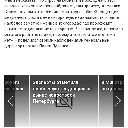
«Нельзя сказать, что спрос на комнаты вырос, однако этот
сегмент, хоть он и маленький, живет, там происходят сделки.
Стоимость комнат увеличивается в русле общей тенденции
медленного роста цен на вторичную недвижимость, и растет
наиболее заметно именно в тех городах, где происходит
активное подорожание на вторичке. В столицах же, например,
мы этого роста не видим, поэтому и по комнатам его тоже
нет», – поделился своими наблюдениями генеральный
директор портала Павел Луценко.
тербурга
Эксперты отметили
В Минстрое
тиры всех
необычную тенденцию на
по ценам н
рынке новостроек
Петербурга