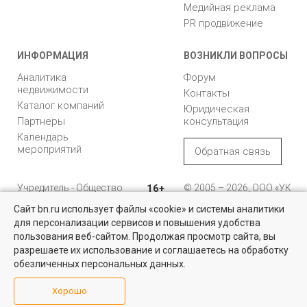
Медийная реклама
PR продвижение
ИНФОРМАЦИЯ
ВОЗНИКЛИ ВОПРОСЫ
Аналитика
Форум
недвижимости
Контакты
Каталог компаний
Юридическая
Партнеры
консультация
Календарь
мероприятий
Обратная связь
Учредитель - Общество
16+
© 2005 – 2026, ООО «УК
с ограниченной
«БН»
Сайт bn.ru использует файлы «cookie» и системы аналитики
ответственностью
"Управляющая
196105, Санкт-
для персонализации сервисов и повышения удобства
Квартиры на вторичном рынке
компания "Бюллетень
Петербург, пр. Юрия
пользования веб-сайтом. Продолжая просмотр сайта, вы
недвижимости"
Гагарина, 1
Более 10 тысяч квартир в Санкт-Петербурге и области от
разрешаете их использование и соглашаетесь на обработку
собственников и агентств недвижимости
обезличенных персональных данных.
8 (812) 331-93-56
Посмотреть
Хорошо
reklama@bn.ru