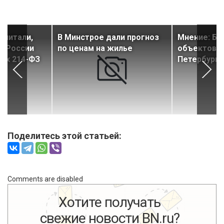
считали,
В Минстрое дали прогноз
Мнение: Бо
в России
по ценам на жилье
объектов н
ках 214-ФЗ
Петербурга
Поделитесь этой статьей:
Comments are disabled
Хотите получать
свежие новости BN.ru?