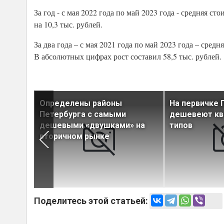
За год - с мая 2022 года по май 2023 года - средняя 
на 10,3 тыс. рублей.
За два года – с мая 2021 года по май 2023 года – сре
В абсолютных цифрах рост составил 58,5 тыс. рублей.
в
Определены районы
На первичке 
ижаться
Петербурга с самыми
дешевеют кв
дешевыми «двушками» на
типов
вторичном рынке
Поделитесь этой статьей: