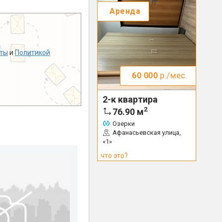
Аренда
ты
и
Политикой
60 000
р./мес.
2-к квартира
2
76.90
м
Озерки
Афанасьевская улица,
«1»
что это?