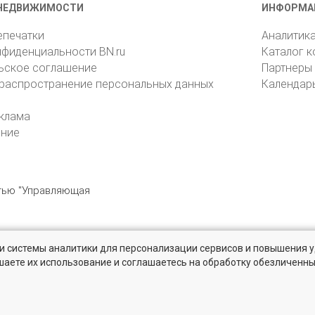
НЕДВИЖИМОСТИ
ИНФОРМА
епечатки
Аналитик
нфиденциальности BN.ru
Каталог 
ьское соглашение
Партнеры
 распространение персональных данных
Календар
клама
ение
стью "Управляющая
» и системы аналитики для персонализации сервисов и повышения 
6105, Санкт-Петербург, пр. Юрия Гагарина, 1
reklama@bn.ru
шаете их использование и соглашаетесь на обработку обезличенн
 рынке жилья на портале BN.ru