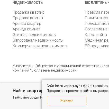
НЕДВИЖИМОСТЬ
БЮЛЛЕТЕНЬ 
Продажа квартир
Правила пер
Продажа комнат
Политика ко
Аренда квартир
Пользовател
Аренда комнат
Согласие на
Элитная недвижимость
Карта сайта
Загородная недвижимость
Медийная ре
Коммерческая недвижимость
PR продвиж
Учредитель - Общество с ограниченной ответственно
компания "Бюллетень недвижимости"
Сайт bn.ru использует файлы «cookie
© 2005 – 2026, ООО «УК «БН»
8 (812) 331-93-56
19
Найти квартиру - это просто!
Продолжая просмотр сайта, вы разре
Выбирайте среди 14 тысяч проверенных вариантов на вторичом
Хорошо