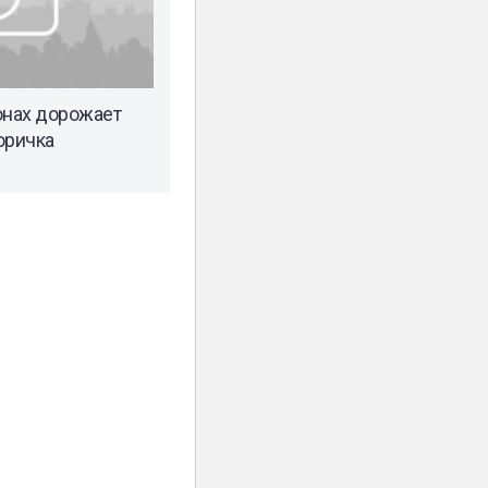
онах дорожает
оричка