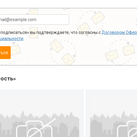
подписаться» вы подтверждаете, что согласны с
Договором Офер
циальности
.
ться
ость»