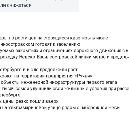
али снижаться
еры по росту цен на строящиеся квартиры в июле
нноостровском готовят к заселению
уемых закрытиях и ограничениях дорожного движения с 8 
роходку Невско-Василеостровской линии метро и продолж
Петербурге в июле продолжили рост
ткроют на территории предприятия «Ручьи»
 объекты инженерной инфраструктуры первого этапа
3,3 тысяч семей улучшили свои жилищные условия при расс
етербурге
: цены резко пошли вверх
н на Ультрамариновой улице рядом с набережной Невы