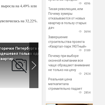
4396
а выросла на 4,49% или
Тихая революция, или
Почему зумеры
отказываются от новых
 увеличилась на 32,22%.
квартир в пользу старых
дач
3694
Завершение
строительства проекта
«Квартал-парк УЮТный»
торичке Петербурга в мае
Цены на новостройки в
3189
одешевел только один
Петербурге начали снижать
Почему при выборе
квартир
оконной компании все
чаще обращают внимание
не только на цену
2924
Реальная цена
маткапитала
стремительно падает
2854