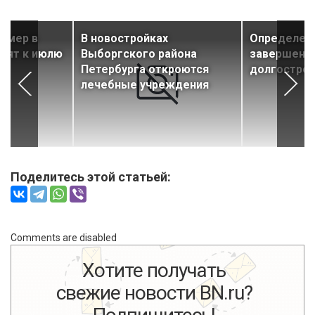
рмер в
В новостройках
Определен
оят к июлю
Выборгского района
завершения
Петербурга откроются
долгострое
лечебные учреждения
Поделитесь этой статьей:
Comments are disabled
Хотите получать
свежие новости BN.ru?