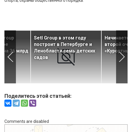
спорта, охраны общественного порядка.
 Group
Setl Group в этом году
Начинается
тное
построит в Петербурге и
второй оче
 на 36 млрд
Ленобласти семь детских
«Курортный
садов
Поделитесь этой статьей:
Comments are disabled