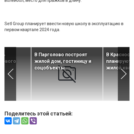
волейбол, место для прыжков в длину.
Setl Group планирует ввести новую школу в эксплуатацию в
первом квартале 2024 года.
ось
В Парголово построят
В Красносе
 нового
жилой дом, гостиницу и
планируют 
соцобъекты
жилой квар
Поделитесь этой статьей: