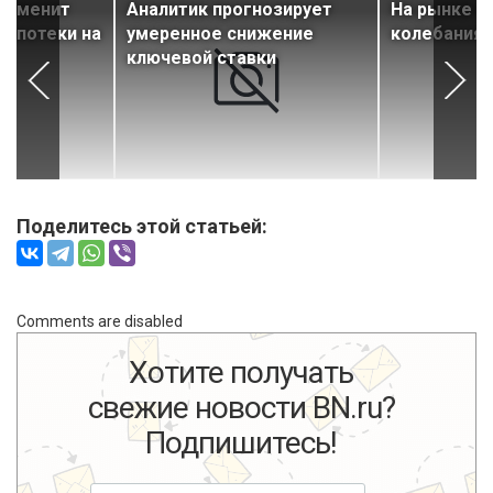
 изменит
Аналитик прогнозирует
На рынке 
 ипотеки на
умеренное снижение
колебания 
ключевой ставки
Поделитесь этой статьей:
Comments are disabled
Хотите получать
свежие новости BN.ru?
Подпишитесь!