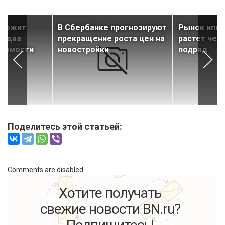
дложит
В Сбербанке прогнозируют
Рынок ипот
е два
прекращение роста цен на
растет чет
жимости
новостройки
подряд
Поделитесь этой статьей:
Comments are disabled
Хотите получать
свежие новости BN.ru?