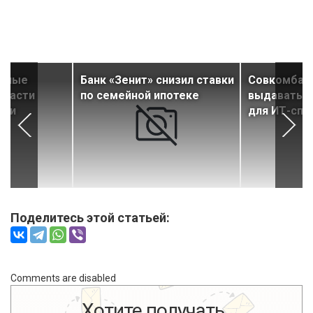
льные
Банк «Зенит» снизил ставки
Совкомбан
бласти
по семейной ипотеке
выдавать л
сти
для ИТ-спе
Поделитесь этой статьей:
Comments are disabled
Хотите получать