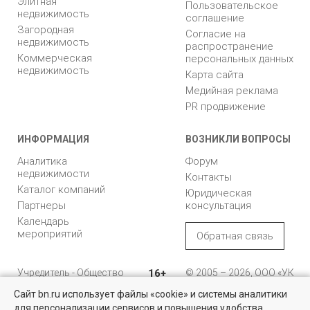
Элитная
Пользовательское
недвижимость
соглашение
Загородная
Согласие на
недвижимость
распространение
Коммерческая
персональных данных
недвижимость
Карта сайта
Медийная реклама
PR продвижение
ИНФОРМАЦИЯ
ВОЗНИКЛИ ВОПРОСЫ
Аналитика
Форум
недвижимости
Контакты
Каталог компаний
Юридическая
Партнеры
консультация
Календарь
мероприятий
Обратная связь
Учредитель - Общество
16+
© 2005 – 2026, ООО «УК
с ограниченной
«БН»
Сайт bn.ru использует файлы «cookie» и системы аналитики
ответственностью
"Управляющая
196105, Санкт-
для персонализации сервисов и повышения удобства