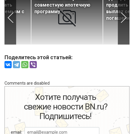
елать
совместную ипотечную
продлить п
м семьям с
программу
выплат сем
ет
погашение 
Поделитесь этой статьей:
Comments are disabled
Хотите получать
свежие новости BN.ru?
Подпишитесь!
email: