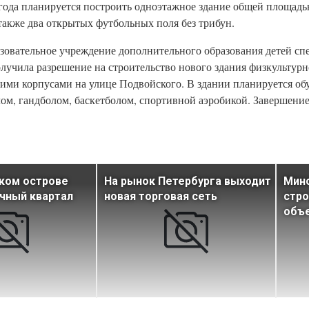
ода планируется построить одноэтажное здание общей площадью 
также два открытых футбольных поля без трибун.
зовательное учреждение дополнительного образования детей с
чила разрешение на строительство нового здания физкультурн
ими корпусами на улице Подвойского. В здании планируется обу
лом, гандболом, баскетболом, спортивной аэробикой. Завершение
ком острове
На рынок Петербурга выходит
Мин
чный квартал
новая торговая сеть
стро
объе