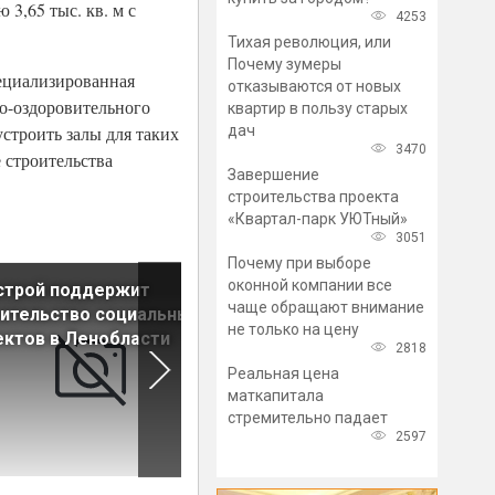
3,65 тыс. кв. м с
4253
Тихая революция, или
Почему зумеры
пециализированная
отказываются от новых
о-оздоровительного
квартир в пользу старых
дач
строить залы для таких
3470
 строительства
Завершение
строительства проекта
«Квартал-парк УЮТный»
3051
Почему при выборе
оконной компании все
строй поддержит
В Петроградском районе
чаще обращают внимание
ительство социальных
благоустроили набережную
не только на цену
ктов в Ленобласти
Малой Невы
2818
Реальная цена
маткапитала
стремительно падает
2597