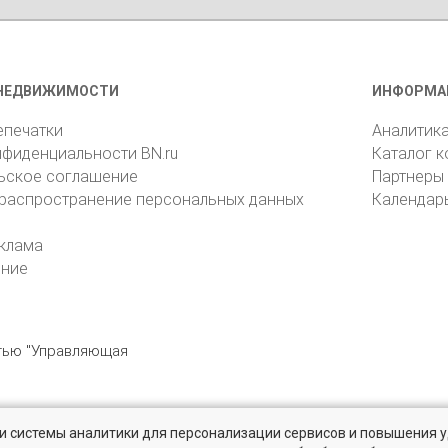
НЕДВИЖИМОСТИ
ИНФОРМА
епечатки
Аналитик
нфиденциальности BN.ru
Каталог 
ьское соглашение
Партнеры
 распространение персональных данных
Календар
клама
ение
стью "Управляющая
» и системы аналитики для персонализации сервисов и повышения 
6105, Санкт-Петербург, пр. Юрия Гагарина, 1
reklama@bn.ru