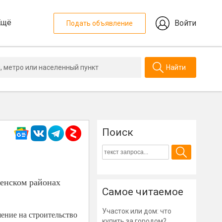
Ещё
Войти
Подать объявление
Найти
Поиск
зенском районах
Самое читаемое
Участок или дом: что
ение на строительство
купить за городом?