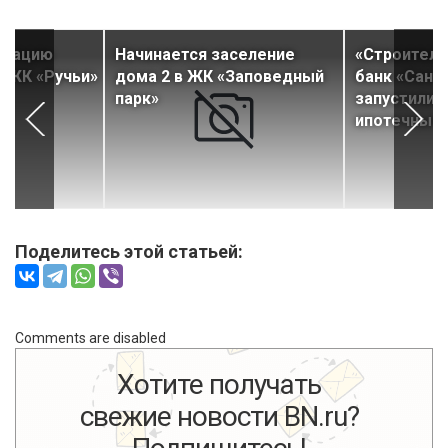
атацию
Начинается заселение
«Строитель
 ЖК «Ручьи»
дома 2 в ЖК «Заповедный
банк «Санк
парк»
запустили 
ипотечные
Поделитесь этой статьей:
Comments are disabled
Хотите получать
свежие новости BN.ru?