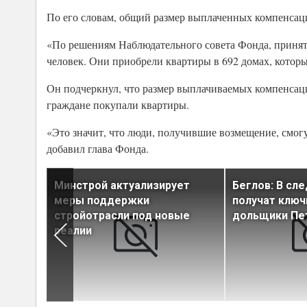
По его словам, общий размер выплаченных компенсаци
«По решениям Наблюдательного совета Фонда, приняты
человек. Они приобрели квартиры в 692 домах, которы
Он подчеркнул, что размер выплачиваемых компенсаци
граждане покупали квартиры.
«Это значит, что люди, получившие возмещение, смог
добавил глава Фонда.
Минстрой актуализирует
Беглов: В сл
знес-
меры поддержки
получат ключ
астет
стройотрасли под новые
дольщики Пе
реалии