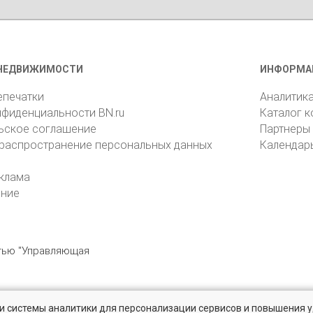
НЕДВИЖИМОСТИ
ИНФОРМА
епечатки
Аналитик
нфиденциальности BN.ru
Каталог 
ьское соглашение
Партнеры
 распространение персональных данных
Календар
клама
ение
стью "Управляющая
» и системы аналитики для персонализации сервисов и повышения 