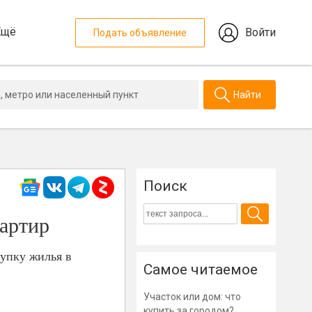
Ещё
Войти
Подать объявление
Найти
Поиск
вартир
купку жилья в
Самое читаемое
Участок или дом: что
купить за городом?