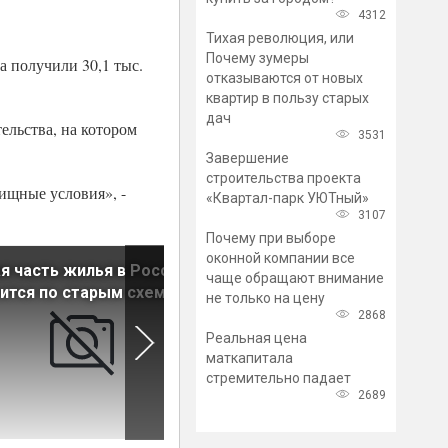
4312
Тихая революция, или
Почему зумеры
 получили 30,1 тыс.
отказываются от новых
квартир в пользу старых
дач
ельства, на котором
3531
Завершение
строительства проекта
ищные условия», -
«Квартал-парк УЮТный»
3107
Почему при выборе
оконной компании все
я часть жилья в России
Среди иногородних
чаще обращают внимание
ится по старым схемам
покупателей жилья бизнес-
не только на цену
класса в Петербурге растет
2868
доля москвичей
Реальная цена
маткапитала
стремительно падает
2689