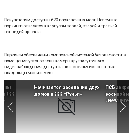
Покупателям доступны 670 парковочных мест. Наземные
паркинги относятся к корпусам первой, второй и третьей
очередей проекта.
Паркинги обеспечены комплексной системой безопасности: в
помещении установлены камеры круглосуточного
видеонаблюдения, доступ на автостоянку имеют только
владельцы машиномест.
дены
Начинается заселение двух
ПСБ аккред
вом ЖК
домов в ЖК «Ручьи»
военной ип
s»
«NewПитер