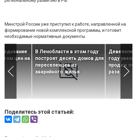
региональному развитию в РФ.
Минстрой России уже приступил к работе, направленной на
формирование новой комплексной программы, и готовит
необходимые нормативные документы.
следование
В Ленобласти в этом году
Девелопер 
остом цен на
построят десять домов для
году увели
ы
переселенцев из
продаж поч
аварийного жилья
раза
Поделитесь этой статьей: