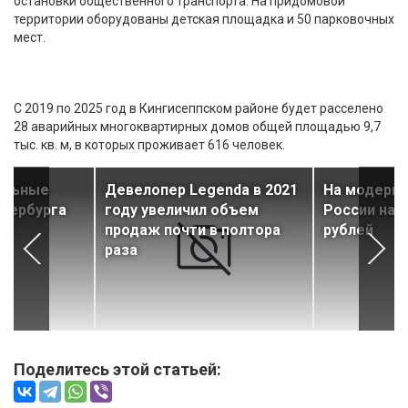
остановки общественного транспорта. На придомовой
территории оборудованы детская площадка и 50 парковочных
мест.
С 2019 по 2025 год в Кингисеппском районе будет расселено
28 аварийных многоквартирных домов общей площадью 9,7
тыс. кв. м, в которых проживает 616 человек.
альные
Девелопер Legenda в 2021
На модерн
етербурга
году увеличил объем
России нап
ти
продаж почти в полтора
рублей
раза
Поделитесь этой статьей: