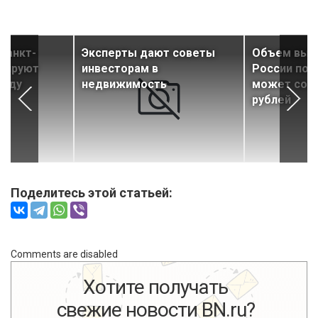
Санкт-
Эксперты дают советы
Объем выда
анируют
инвесторам в
России по 
году
недвижимость
может сост
рублей
Поделитесь этой статьей:
Comments are disabled
Хотите получать
свежие новости BN.ru?