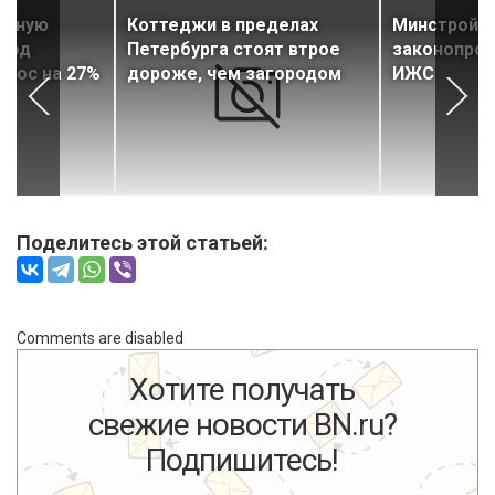
одную
Коттеджи в пределах
Минстрой р
под
Петербурга стоят втрое
законопрое
ырос на 27%
дороже, чем загородом
ИЖС
Поделитесь этой статьей:
Comments are disabled
Хотите получать
свежие новости BN.ru?
Подпишитесь!