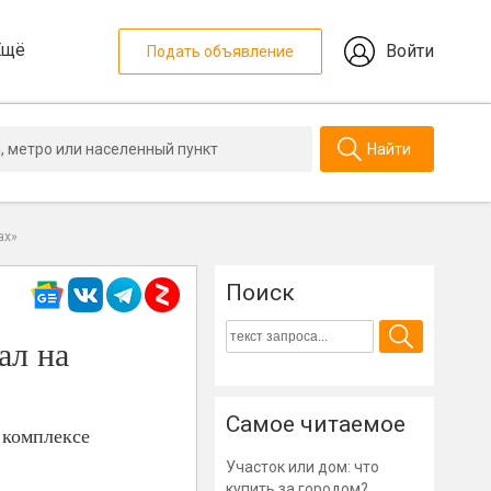
Ещё
Войти
Подать объявление
Найти
ах»
Поиск
ал на
Самое читаемое
 комплексе
Участок или дом: что
купить за городом?