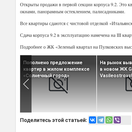
Открыты продажи в первой секции корпуса 9.2. Это к
окнами, панорамным остеклением, палисадниками.
Все квартиры сдаются с чистовой отделкой «Итальянс
Сдача корпуса 9.2 в эксплуатацию намечена на III квар
Подробнее о ЖК «Зеленый квартал на Пулковских выс
с в
Пополнено предложение
На рынок вы
ится к
квартир в жилом комплексе
в новом ЖК G
«Солнечный город»
Vasileostrovs
Поделитесь этой статьей: