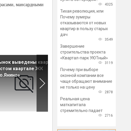
ррасами, мансардными
4325
Тихая революция, или
Почему зумеры
отказываются от новых
квартир в пользу старых
дач
3549
Завершение
строительства проекта
«Квартал-парк УЮТный»
рынок выведены квартиры
На рынок выведены кварти
3119
стом квартале ЖК
в новых домах ЖК «Морска
Почему при выборе
о.Янино»
набережная. SeaView»
оконной компании все
чаще обращают внимание
не только на цену
2878
Реальная цена
маткапитала
стремительно падает
2716