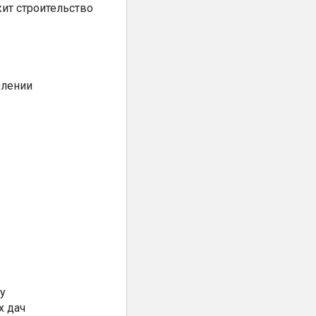
ит строительство
елении
у
х дач