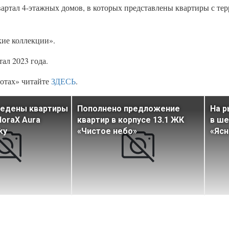
вартал 4-этажных домов, в которых представлены квартиры с те
кие коллекции».
тал 2023 года.
отах» читайте
ЗДЕСЬ
.
ведены квартиры
Пополнено предложение
На 
loraX Aura
квартир в корпусе 13.1 ЖК
в ше
ky
«Чистое небо»
«Ясн