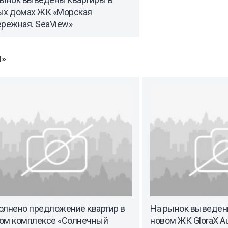
ых домах ЖК «Морская
ережная. SeaView»
ы»
олнено предложение квартир в
На рынок выведен
ом комплексе «Солнечный
новом ЖК GloraX Au